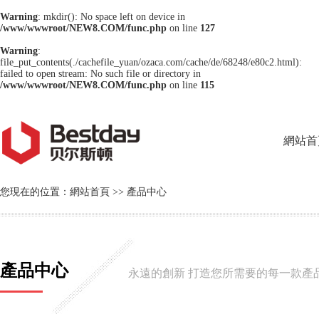
Warning
: mkdir(): No space left on device in
/www/wwwroot/NEW8.COM/func.php
on line
127
Warning
:
file_put_contents(./cachefile_yuan/ozaca.com/cache/de/68248/e80c2.html):
failed to open stream: No such file or directory in
/www/wwwroot/NEW8.COM/func.php
on line
115
網站首
您現在的位置：
網站首頁
>>
產品中心
產品中心
永遠的創新 打造您所需要的每一款產